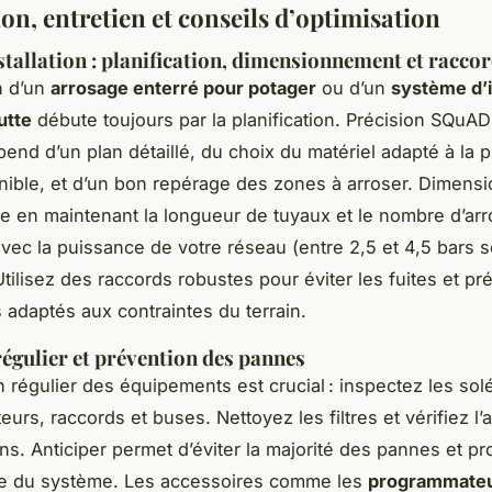
ion, entretien et conseils d’optimisation
stallation : planification, dimensionnement et racc
on d’un
arrosage enterré pour potager
ou d’un
système d’i
utte
débute toujours par la planification. Précision SQuAD 
pend d’un plan détaillé, du choix du matériel adapté à la 
nible, et d’un bon repérage des zones à arroser. Dimens
 en maintenant la longueur de tuyaux et le nombre d’ar
vec la puissance de votre réseau (entre 2,5 et 4,5 bars s
tilisez des raccords robustes pour éviter les fuites et pr
 adaptés aux contraintes du terrain.
régulier et prévention des pannes
n régulier des équipements est crucial : inspectez les sol
urs, raccords et buses. Nettoyez les filtres et vérifiez l
ons. Anticiper permet d’éviter la majorité des pannes et pr
ie du système. Les accessoires comme les
programmate