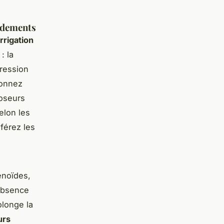
ordements
rrigation
: la
pression
ionnez
roseurs
elon les
éférez les
énoïdes,
’absence
olonge la
urs