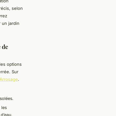
ation
écis, selon
vrez
 un jardin
e de
les options
rrée. Sur
 Arrosage
.
isolées.
 les
 d’eau,