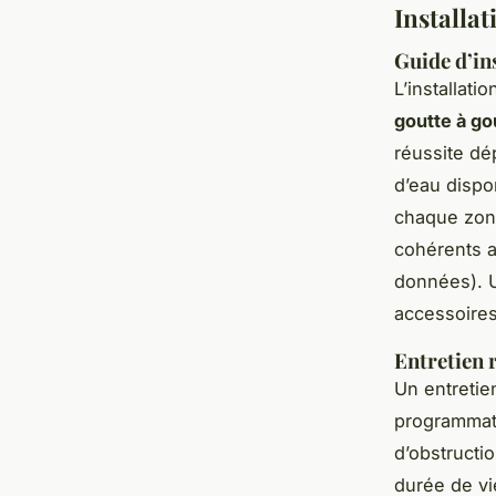
Installat
Guide d’in
L’installati
goutte à go
réussite dé
d’eau dispo
chaque zone
cohérents a
données). U
accessoires
Entretien 
Un entretie
programmate
d’obstructi
durée de v