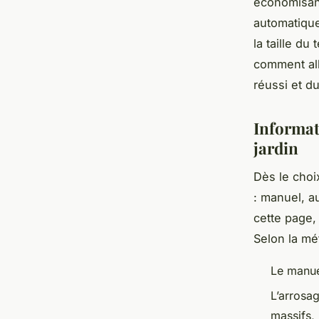
économisant 
automatique
la taille du
comment alli
réussi et du
Informati
jardin
Dès le choi
: manuel, a
cette page,
Selon la mé
Le manuel
L’arrosag
massifs, 