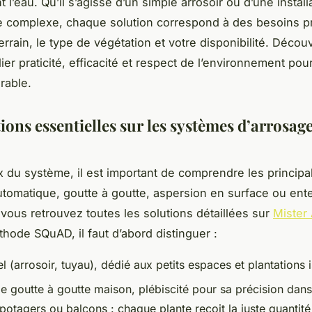
l’eau. Qu’il s’agisse d’un simple arrosoir ou d’une install
 complexe, chaque solution correspond à des besoins pr
 terrain, le type de végétation et votre disponibilité. Décou
er praticité, efficacité et respect de l’environnement pour
rable.
ons essentielles sur les systèmes d’arrosag
x du système, il est important de comprendre les principa
utomatique, goutte à goutte, aspersion en surface ou ente
 vous retrouvez toutes les solutions détaillées sur
Mister
thode SQuAD, il faut d’abord distinguer :
 (arrosoir, tuyau), dédié aux petits espaces et plantations 
e goutte à goutte maison, plébiscité pour sa précision dans
potagers ou balcons : chaque plante reçoit la juste quantité