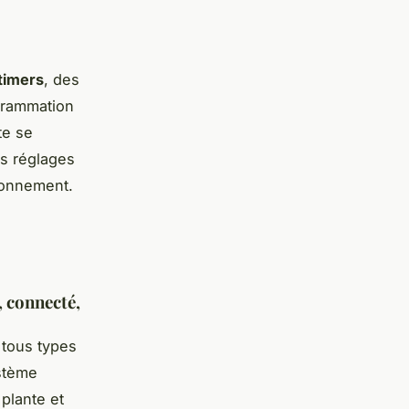
timers
, des
ogrammation
te se
es réglages
ironnement.
, connecté,
r tous types
ystème
plante et