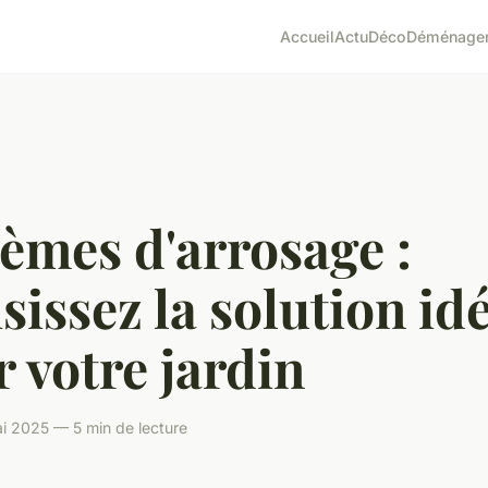
Accueil
Actu
Déco
Déménage
èmes d'arrosage :
sissez la solution id
 votre jardin
i 2025 — 5 min de lecture