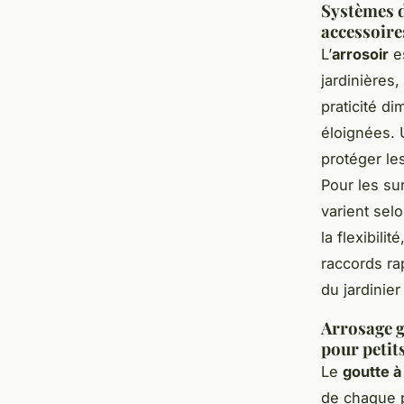
Systèmes d
accessoire
L’
arrosoir
es
jardinières
praticité d
éloignées.
protéger les
Pour les su
varient selo
la flexibil
raccords rap
du jardinier
Arrosage g
pour petit
Le
goutte à
de chaque p