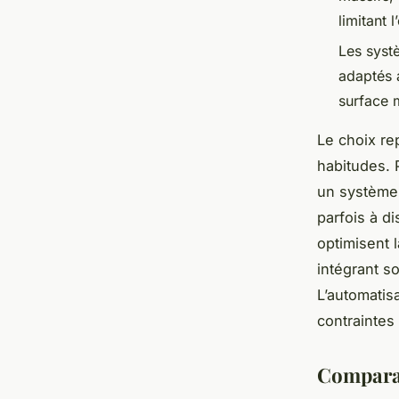
limitant 
Les syst
adaptés a
surface m
Le choix rep
habitudes. 
un système 
parfois à d
optimisent 
intégrant s
L’automatisa
contraintes
Comparai