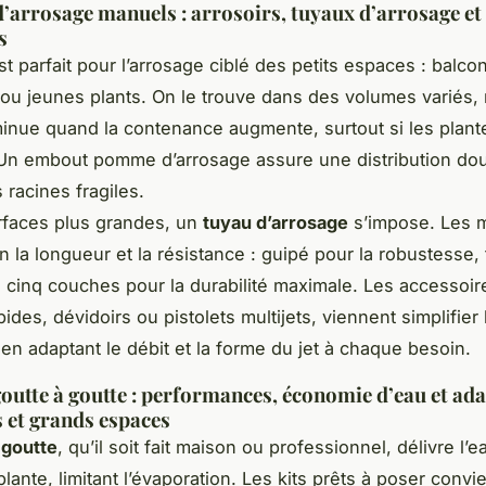
’arrosage manuels : arrosoirs, tuyaux d’arrosage et
s
t parfait pour l’arrosage ciblé des petits espaces : balcon
, ou jeunes plants. On le trouve dans des volumes variés, 
iminue quand la contenance augmente, surtout si les plant
 Un embout pomme d’arrosage assure une distribution do
 racines fragiles.
rfaces plus grandes, un
tuyau d’arrosage
s’impose. Les 
n la longueur et la résistance : guipé pour la robustesse, 
ité, cinq couches pour la durabilité maximale. Les accesso
ides, dévidoirs ou pistolets multijets, viennent simplifier 
 en adaptant le débit et la forme du jet à chaque besoin.
outte à goutte : performances, économie d’eau et ad
s et grands espaces
 goutte
, qu’il soit fait maison ou professionnel, délivre l’e
lante, limitant l’évaporation. Les kits prêts à poser conv