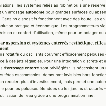
allations ; les systèmes reliés au robinet ou à une réserve
t un arrosage
autonome
pour grandes surfaces ou abse
 Certains dispositifs fonctionnent avec des bouteilles en
solution pratique et économique. Les programmateurs vi
écision et confort d’utilisation, même pour un potager ou 
r aspersion et systèmes enterrés : esthétique, effica
ement
rs rotatifs
ou oscillants couvrent efficacement pelouses 
e à des jets réglables. Pour une intégration discrète et 
s d’
arrosage enterré
sont privilégiés : ils nécessitent un
es têtes escamotables, demeurant invisibles hors foncti
ion requiert plus d’investissement, mais permet une autom
éale pour les pelouses étendues ou les jardins structurés –
’utilisation de l’eau grâce à une programmation fine.