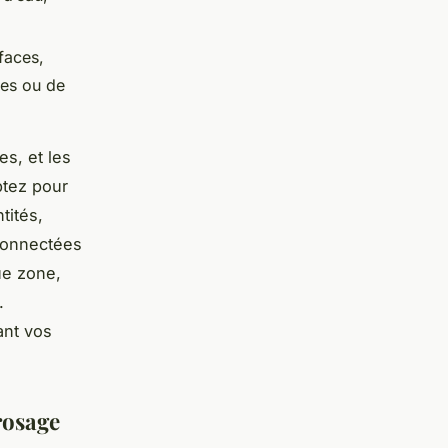
faces,
tes ou de
es, et les
ptez pour
tités,
connectées
ue zone,
.
ant vos
rosage