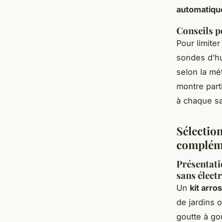
automatiqu
Conseils p
Pour limite
sondes d’hu
selon la mét
montre part
à chaque sa
Sélectio
complém
Présentati
sans électr
Un
kit arr
de jardins 
goutte à go