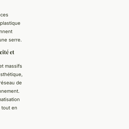
nces
 plastique
ennent
une serre.
cité et
et massifs
esthétique,
 réseau de
onnement.
atisation
 tout en