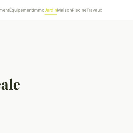
ment
Équipement
Immo
Jardin
Maison
Piscine
Travaux
éale