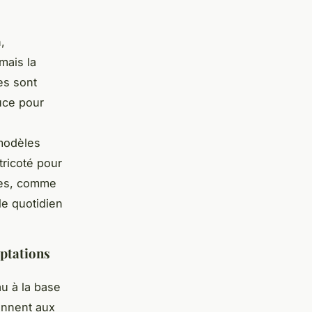
,
mais la
es sont
uce pour
modèles
tricoté pour
ires, comme
le quotidien
aptations
au à la base
iennent aux