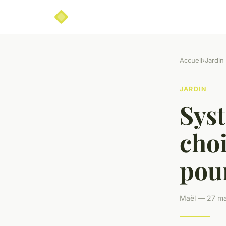
Accueil
›
Jardin
JARDIN
Syst
choi
pour
Maël — 27 ma