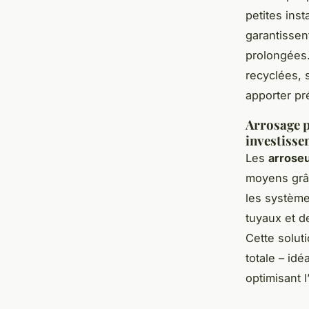
petites inst
garantissen
prolongées.
recyclées, 
apporter pr
Arrosage pa
investiss
Les
arroseu
moyens grâc
les système
tuyaux et d
Cette solut
totale – id
optimisant l