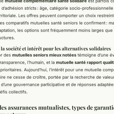
une
mutuelle complémentaire santé solidaire
est parfois c
s d’adhésion stricts : âge, catégorie socio-professionnelle
territoriale. Les offres peuvent comporter un choix restrein
Les comparatifs mutuelles santé seniors le confirment : ma
daptation, les options sont fréquemment moins larges que
uctures.
la société et intérêt pour les alternatives solidaires
sor des
mutuelles seniors mieux notées
témoigne d’une év
 transparence, l’humain, et la
mutuelle santé rapport qualit
prioritaires. Aujourd’hui, l’intérêt pour une mutuelle com
aire ne cesse de croître, portée par la recherche de valeu
d’une gouvernance participative et de réponses adaptée
fis collectifs.
es assurances mutualistes, types de garanti