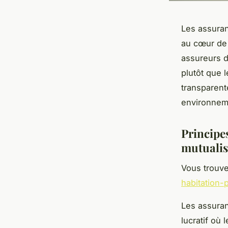
Les assuran
au cœur de 
assureurs dé
plutôt que l
transparent
environnem
Principe
mutualis
Vous trouve
habitation-
Les assuran
lucratif où