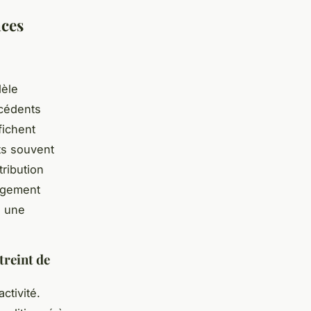
nces
dèle
xcédents
fichent
ts souvent
tribution
gagement
à une
treint de
ctivité.