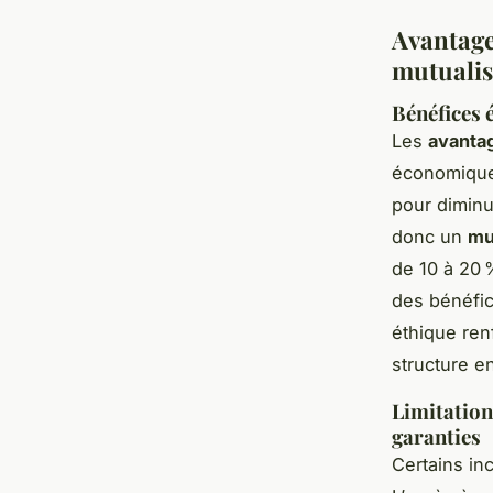
Avantage
mutualis
Bénéfices 
Les
avantag
économique 
pour diminue
donc un
mu
de 10 à 20 
des bénéfic
éthique renf
structure e
Limitations
garanties
Certains in