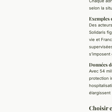
Chaque adhé
selon la sit
Exemples d
Des acteurs
Solidaris f
vie et Fran
supervisées
s’imposent 
Données de
Avec 54 mil
protection i
hospitalisa
élargissent 
Choisir e