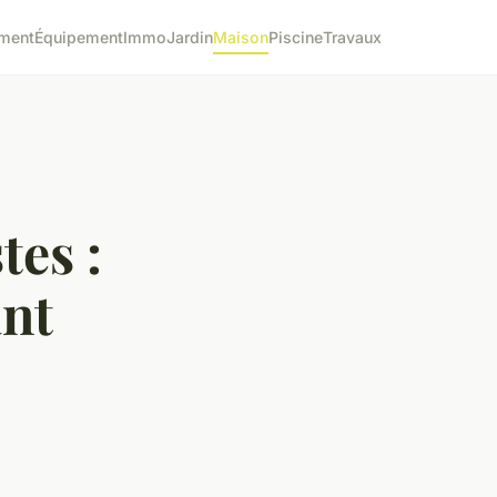
ment
Équipement
Immo
Jardin
Maison
Piscine
Travaux
tes :
ant