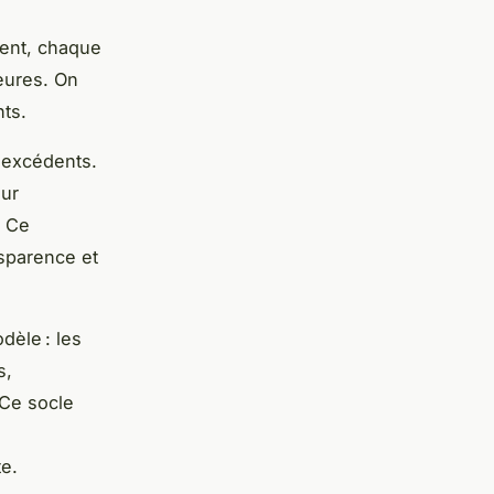
ment, chaque
eures. On
nts.
s excédents.
our
. Ce
nsparence et
dèle : les
s,
 Ce socle
te.