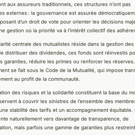
nt aux assureurs traditionnels, ces structures n’ont pas
res externes : la gouvernance est assurée démocratique
osant d’un droit de vote pour orienter les décisions maj
une gestion où la priorité va à l’intérêt collectif des adhére
larité centrale des mutualistes réside dans la gestion de
de distribuer des dividendes, ces fonds sont réinvestis p
es garanties, réduire les primes ou renforcer les réserves
ent se fait sous le Code de la Mutualité, qui impose tra
ement au profit de la communauté.
tion des risques et la solidarité constituent la base du mo
 servent à couvrir les sinistres de l’ensemble des membre
une stabilité des tarifs et un accompagnement équitable.
ente naturellement vers davantage de transparence, de
ation, mais parfois une gamme de garanties plus restrein