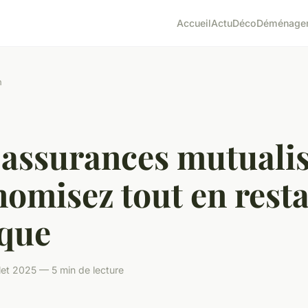
Accueil
Actu
Déco
Déménage
n
assurances mutualis
omisez tout en rest
ique
llet 2025 — 5 min de lecture