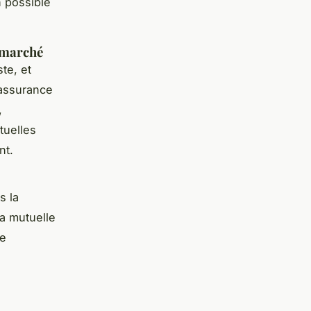
n possible
 marché
te, et
 assurance
,
tuelles
nt.
s la
la mutuelle
te