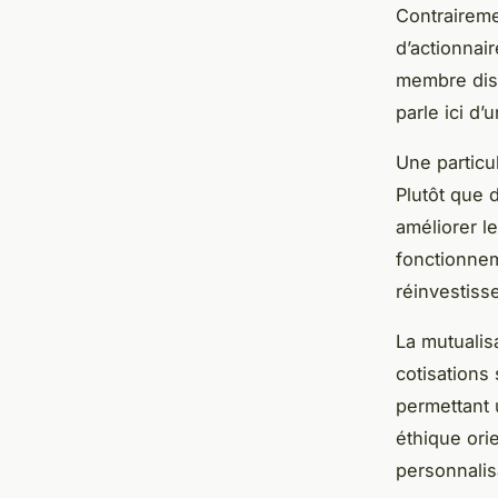
Contraireme
d’actionnai
membre disp
parle ici d’
Une particu
Plutôt que 
améliorer l
fonctionnem
réinvestiss
La mutualisa
cotisations
permettant 
éthique ori
personnalis