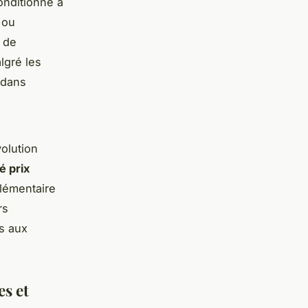
onditionné à
 ou
t de
lgré les
 dans
olution
é prix
plémentaire
rs
s aux
es et