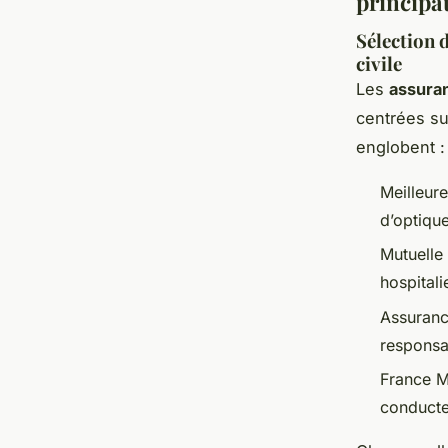
principa
Sélection 
civile
Les
assura
centrées su
englobent :
Meilleur
d’optique
Mutuelle
hospitali
Assuranc
responsab
France Mu
conducteu