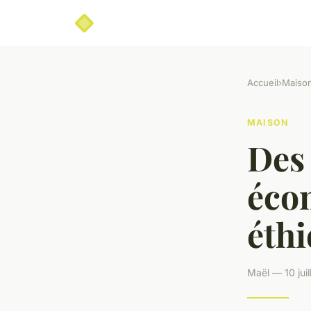
Accueil
›
Maiso
MAISON
Des 
écon
éth
Maël — 10 jui