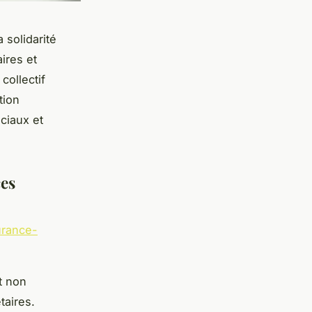
 solidarité
ires et
collectif
tion
ciaux et
ces
urance-
t non
taires.