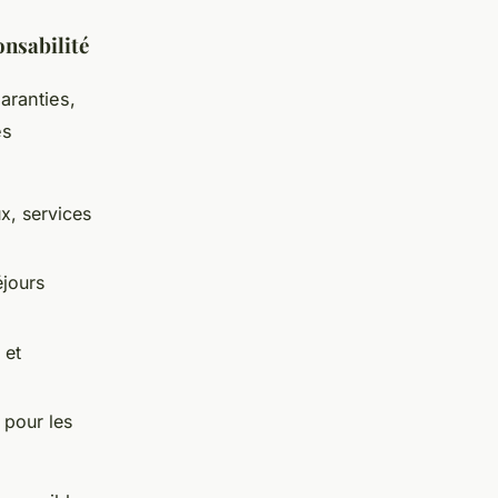
onsabilité
aranties,
es
x, services
éjours
 et
 pour les