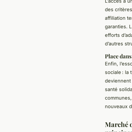
L’accès à 
des critère
affiliation 
garanties. 
efforts d’a
d’autres str
Place dans 
Enfin, l’es
sociale : la
deviennent 
santé solid
communes, 
nouveaux dé
Marché d