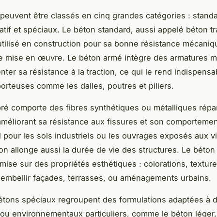
peuvent être classés en cinq grandes catégories : standa
atif et spéciaux. Le béton standard, aussi appelé béton tr
 utilisé en construction pour sa bonne résistance mécaniq
de mise en œuvre. Le béton armé intègre des armatures m
ter sa résistance à la traction, ce qui le rend indispensa
porteuses comme les dalles, poutres et piliers.
bré comporte des fibres synthétiques ou métalliques répa
 améliorant sa résistance aux fissures et son comporteme
l pour les sols industriels ou les ouvrages exposés aux vi
on allonge aussi la durée de vie des structures. Le béton 
 mise sur des propriétés esthétiques : colorations, textur
 embellir façades, terrasses, ou aménagements urbains.
bétons spéciaux regroupent des formulations adaptées à 
ou environnementaux particuliers, comme le béton léger,