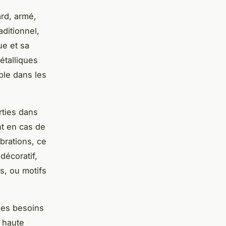
rd, armé,
aditionnel,
ue et sa
étalliques
ble dans les
rties dans
nt en cas de
brations, ce
décoratif,
es, ou motifs
des besoins
 haute