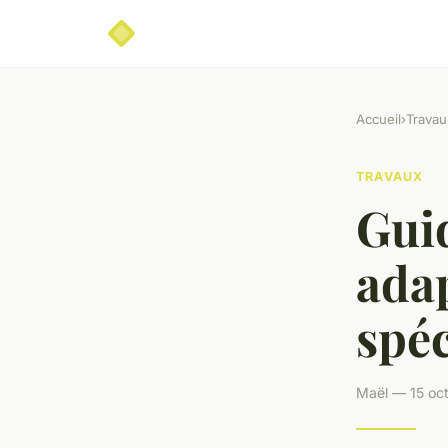
Accueil
›
Travau
TRAVAUX
Guid
adap
spéc
Maël — 15 oct