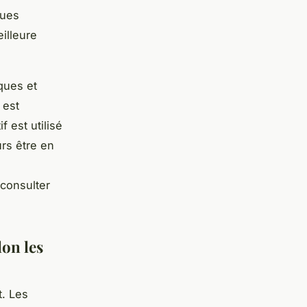
ques
illeure
ques et
 est
f est utilisé
rs être en
 consulter
lon les
t. Les