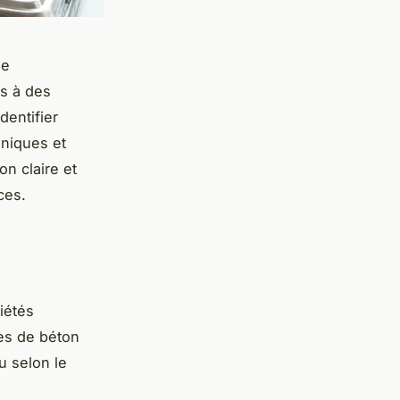
de
s à des
dentifier
hniques et
n claire et
ces.
iétés
es de béton
u selon le