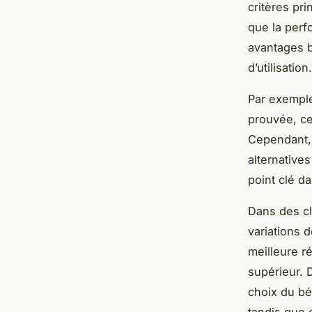
critères pri
que la per
avantages b
d’utilisation.
Par exemple,
prouvée, ce
Cependant, 
alternative
point clé d
Dans des cl
variations 
meilleure r
supérieur. 
choix du bét
tandis que 