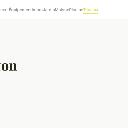
ment
Équipement
Immo
Jardin
Maison
Piscine
Travaux
ton