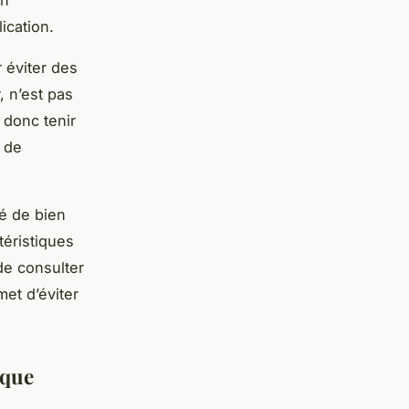
ication.
 éviter des
, n’est pas
 donc tenir
 de
dé de bien
téristiques
 de consulter
et d’éviter
aque