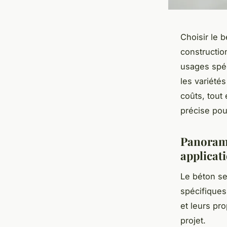
Choisir le b
constructio
usages spéci
les variété
coûts, tout
précise pou
Panorama
applicat
Le béton se
spécifiques
et leurs pr
projet.