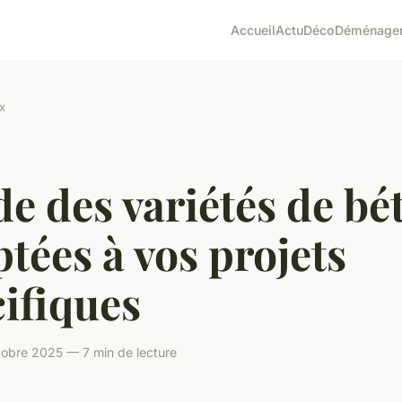
Accueil
Actu
Déco
Déménage
x
e des variétés de bé
tées à vos projets
ifiques
obre 2025 — 7 min de lecture