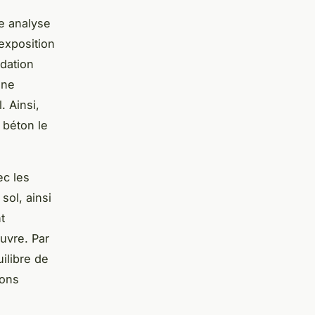
ne analyse
exposition
ndation
nne
. Ainsi,
 béton le
ec les
sol, ainsi
t
uvre. Par
ilibre de
ions