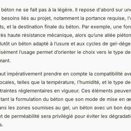
 béton ne se fait pas à la légère. Il repose d'abord sur u
 besoins liés au projet, notamment la portance requise, l'
s, et la destination finale du béton. Par exemple, une fo
rès haute résistance mécanique, alors qu’une allée piéto
lutôt un béton adapté à l’usure et aux cycles de gel-dégel
cisément l’usage permet d’orienter le choix vers le type de
mant.
 faut impérativement prendre en compte la compatibilité av
ocales, telles que la température, l’humidité, et le type de 
traintes réglementaires en vigueur. Ces éléments peuven
 tant la formulation du béton que son mode de mise en œ
ns les zones soumises au gel, un béton avec un bon équ
t de perméabilité sera privilégié pour éviter les dégradat
s.