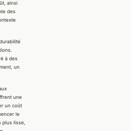
ût, ainsi
nte des
ontexte
durabilité
tions.
ré à des
iment, un
 aux
ffrent une
er un coût
uencer le
 plus lisse,
on