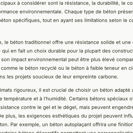
ncipaux à considérer sont la résistance, la durabilité, le co
formance environnementale. Chaque type de béton prése
éton spécifiques, tout en ayant ses limitations selon le c
 le béton traditionnel offre une résistance solide et une 
 qui en fait un choix durable pour la plupart des construc
son impact environnemental peut être plus élevé compa
s comme le béton recyclé ou le béton à faible teneur en c
ans les projets soucieux de leur empreinte carbone.
imats rigoureux, il est crucial de choisir un béton adapté
de température et à l’humidité. Certains bétons spéciaux o
ésistance contre le gel et le dégel, mais peuvent engendr
De plus, les exigences esthétiques du projet peuvent infl
on. Par exemple, un béton autoplaçant offrira une finition
certains bétons décoratifs permettent une personnalisati