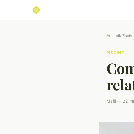
Accueil
›
Piscin
PISCINE
Com
rela
Maël — 22 ma