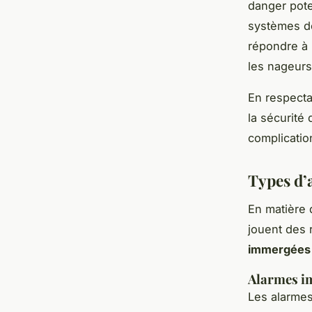
danger poten
systèmes de
répondre à
les nageurs
En respecta
la sécurité 
complicati
Types d’
En matière
jouent des 
immergées
Alarmes i
Les alarmes