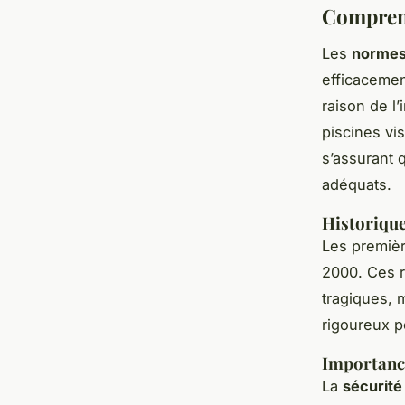
Comprend
Les
normes 
efficacemen
raison de l
piscines vi
s’assurant 
adéquats.
Historiqu
Les premiè
2000. Ces r
tragiques, 
rigoureux p
Importance
La
sécurité