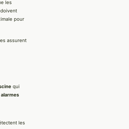
ue les
 doivent
ximale pour
nes assurent
s
scine
qui
s
alarmes
tectent les