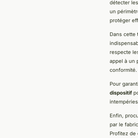
détecter le
un périmètr
protéger ef
Dans cette t
indispensab
respecte le
appel à un 
conformité.
Pour garanti
dispositif
po
intempéries
Enfin, proc
par le fabr
Profitez de