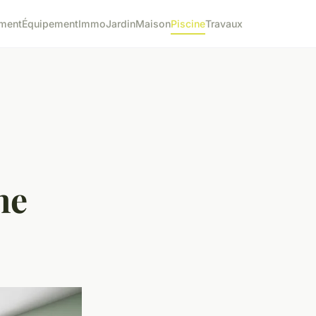
ment
Équipement
Immo
Jardin
Maison
Piscine
Travaux
ne