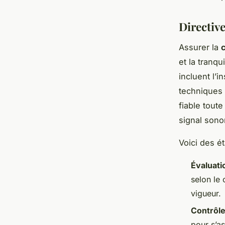
Directiv
Assurer la
et la tranqu
incluent l’
techniques 
fiable tout
signal sono
Voici des ét
Évaluat
selon le
vigueur.
Contrôle
pour s’a