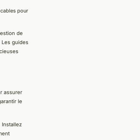
icables pour
estion de
. Les guides
écieuses
ur assurer
arantir le
Installez
ment