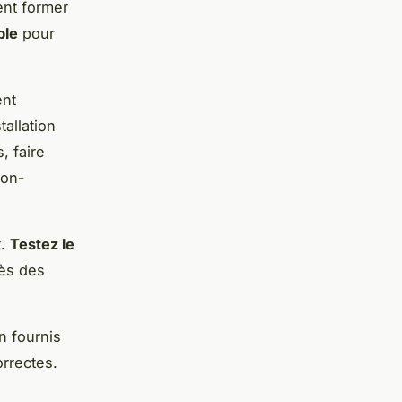
nt former
ble
pour
ent
allation
, faire
non-
t.
Testez le
rès des
n fournis
orrectes.