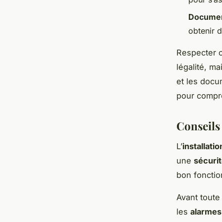
Document
obtenir d
Respecter 
légalité, m
et les docu
pour compre
Conseils 
L’
installati
une
sécurit
bon foncti
Avant toute
les
alarme