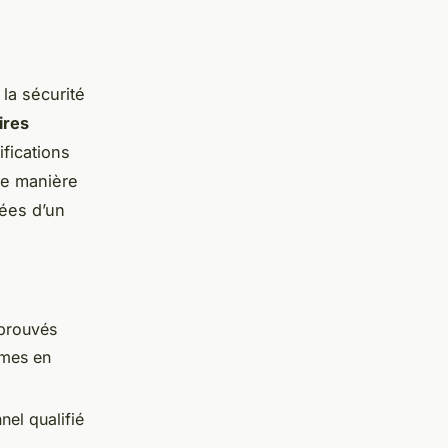
la sécurité
ires
ifications
de manière
pées d’un
pprouvés
rmes en
nel qualifié