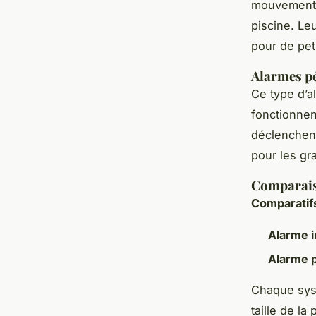
mouvements 
piscine. Le
pour de peti
Alarmes p
Ce type d’a
fonctionnen
déclenchent 
pour les gr
Comparais
Comparatifs
Alarme 
Alarme 
Chaque syst
taille de l