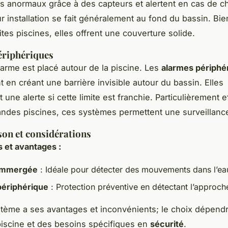
anormaux grâce à des capteurs et alertent en cas de ch
ur installation se fait généralement au fond du bassin. Bi
tes piscines, elles offrent une couverture solide.
ériphériques
larme est placé autour de la piscine. Les
alarmes périphé
t en créant une barrière invisible autour du bassin. Elles
une alerte si cette limite est franchie. Particulièrement e
andes piscines, ces systèmes permettent une surveillanc
on et considérations
 et avantages :
immergée
: Idéale pour détecter des mouvements dans l’ea
périphérique
: Protection préventive en détectant l’approch
ème a ses avantages et inconvénients; le choix dépendr
a piscine et des besoins spécifiques en
sécurité
.