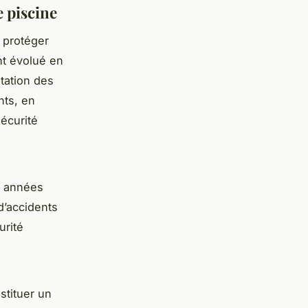
 piscine
 protéger
nt évolué en
tation des
nts, en
écurité
s années
d’accidents
urité
stituer un