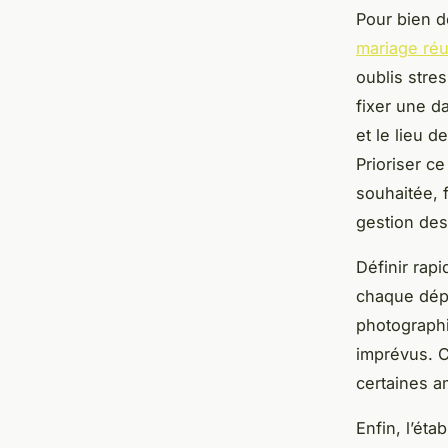
Pour bien d
mariage réu
oublis stres
fixer une da
et le lieu d
Prioriser c
souhaitée, 
gestion des
Définir rap
chaque dépe
photographi
imprévus. C
certaines a
Enfin, l’éta