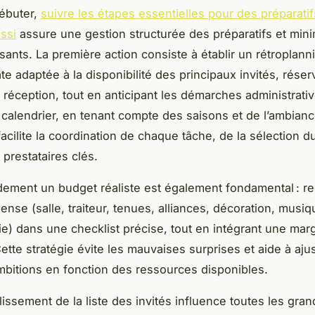
ébuter,
suivre les étapes essentielles pour des préparati
ssi
assure une gestion structurée des préparatifs et mini
sants. La première action consiste à établir un rétroplannin
te adaptée à la disponibilité des principaux invités, réserv
e réception, tout en anticipant les démarches administrati
e calendrier, en tenant compte des saisons et de l’ambian
facilite la coordination de chaque tâche, de la sélection d
 prestataires clés.
idement un budget réaliste est également fondamental : r
nse (salle, traiteur, tenues, alliances, décoration, musiq
e) dans une checklist précise, tout en intégrant une mar
ette stratégie évite les mauvaises surprises et aide à aju
mbitions en fonction des ressources disponibles.
blissement de la liste des invités influence toutes les gra