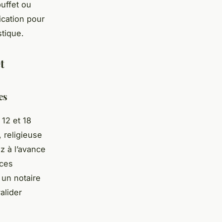
buffet ou
ication pour
stique.
t
es
12 et 18
 religieuse
z à l’avance
èces
 un notaire
alider