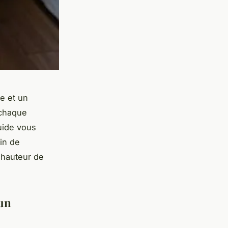
e et un
 chaque
guide vous
in de
 hauteur de
 un