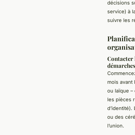
décisions s
service) à l
suivre les r
Planific
organisa
Contacter 
démarches 
Commencez p
mois avant 
ou laïque –
les pièces r
d’identité)
ou des céré
l’union.