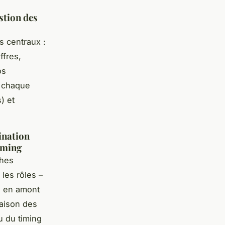
stion des
s centraux :
ffres,
os
r chaque
) et
dination
timing
ches
 les rôles –
z en amont
raison des
u du timing