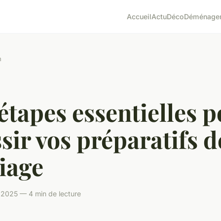
Accueil
Actu
Déco
Déménage
n
étapes essentielles 
sir vos préparatifs d
iage
 2025 — 4 min de lecture