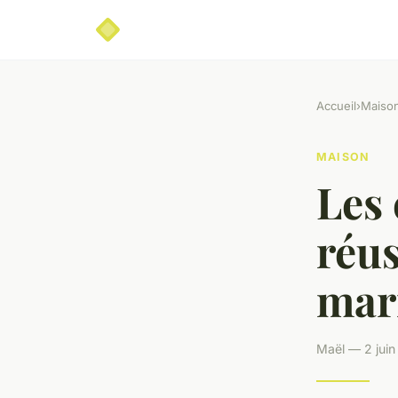
Accueil
›
Maiso
MAISON
Les 
réus
mar
Maël — 2 juin