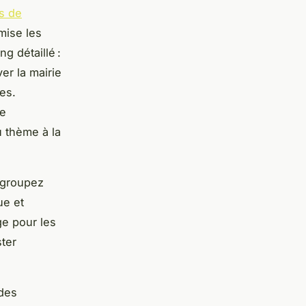
fs de
mise les
g détaillé :
er la mairie
ves.
ce
u thème à la
egroupez
ue et
ge pour les
ster
ndes