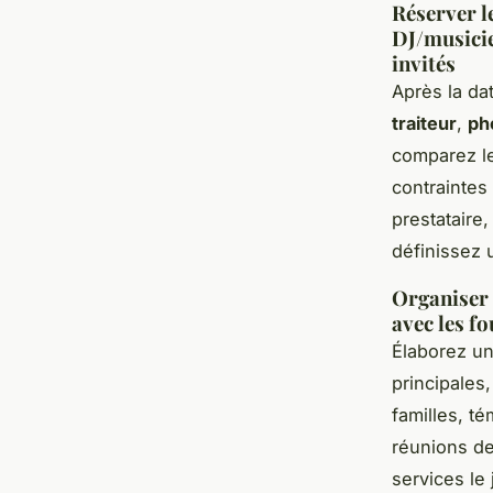
Réserver le
DJ/musicie
invités
Après la da
traiteur
,
ph
comparez le
contraintes
prestataire,
définissez 
Organiser l
avec les f
Élaborez un
principales
familles, t
réunions de
services le