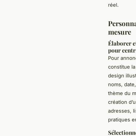
réel.
Personna
mesure
Élaborer e
pour centr
Pour annonc
constitue la
design illus
noms, date, 
thème du ma
création d’
adresses, l
pratiques e
Sélectionn