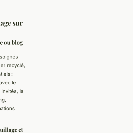
iage sur
te ou blog
 soignés
ier recyclé,
iels :
 avec le
invités, la
ng,
mations
uillage et