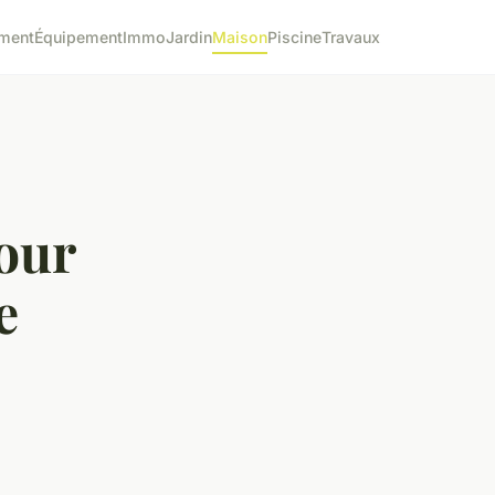
ment
Équipement
Immo
Jardin
Maison
Piscine
Travaux
pour
e