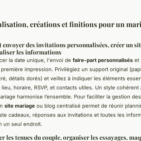
lisation, créations et finitions pour un mar
t envoyer des invitations personnalisées, créer un si
aliser les informations
er la date unique, l'envoi de
faire-part personnalisés
et
 première impression. Privilégiez un support original (pap
tré, détails dorés) et veillez à indiquer les éléments essent
lieu, horaire, RSVP, et contacts utiles. Un style cohérent
riage harmonise l’ensemble. Pour faciliter la gestion des 
un
site mariage
ou blog centralisé permet de réunir planni
iste cadeaux, réponses aux invitations et toutes les infor
n un seul endroit.
er les tenues du couple, organiser les essayages, maq