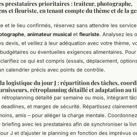
s prestataires prioritaires : traiteur, photographe,
ns et fleuriste, en tenant compte du thème et de la ge
te et le lieu confirmés, réservez sans attendre les service
otographe
,
animateur musical
et
fleuriste
. Analysez les o
s devis, et veillez à leur adéquation avec votre thème, v
 budgétaires ou éventuelles exigences alimentaires. Pou
 clarifiez ce qui est compris (essais, déplacement, options
un calendrier précis avec points de contrôle.
a logistique du jour J : répartition des tâches, coor
ournisseurs, rétroplanning détaillé et adaptation au 
 rétroplanning détaillé par semaine ou mois, intégrant tâ
, deadlines, et marges de sécurité. Répartissez clairement
émoins, amis – pour alléger la charge mentale. Coordonne
 briefing avec les prestataires afin de synchroniser la liv
 jour J et d’ajuster le planning en fonction des imprévus o