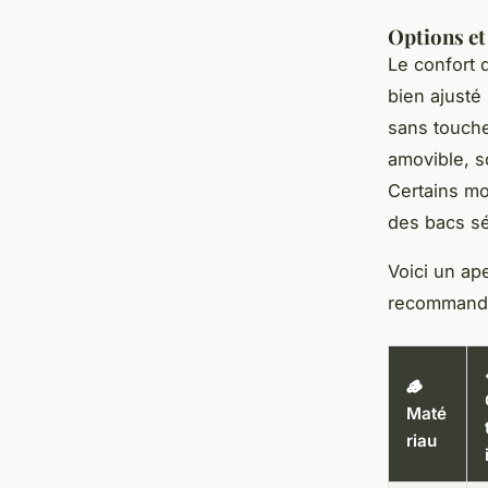
Options et
Le confort d
bien ajusté
sans touche
amovible, so
Certains mo
des bacs sé
Voici un ap
recommand
🪵
Maté
riau