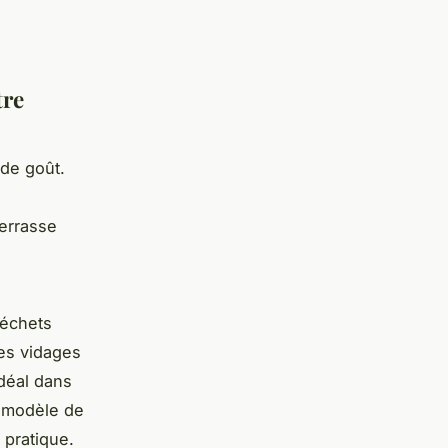
tre
 de goût.
terrasse
déchets
les vidages
déal dans
n modèle de
 pratique.