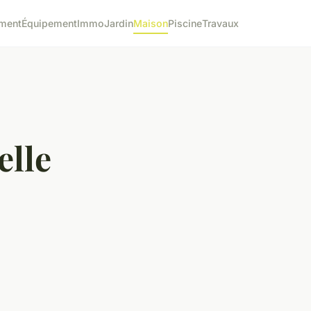
ment
Équipement
Immo
Jardin
Maison
Piscine
Travaux
elle