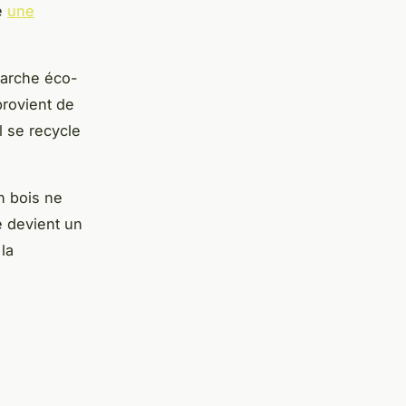
ne
une
marche éco-
provient de
l se recycle
n bois ne
e devient un
la