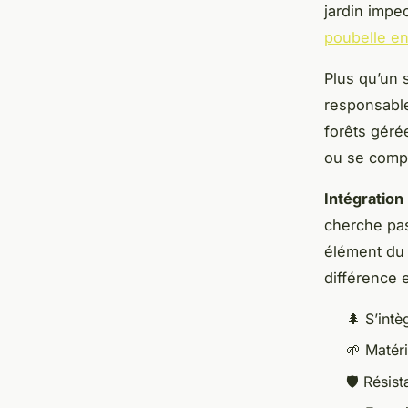
jardin impe
poubelle en
Plus qu’un 
responsable
forêts géré
ou se compo
Intégration
cherche pas
élément du d
différence 
🌲 S’intè
🌱 Matér
🛡️ Résis