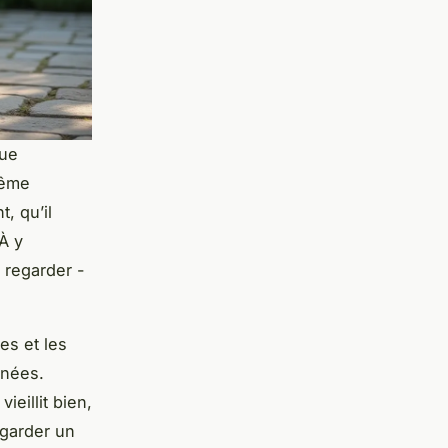
que
même
t, qu’il
À y
 regarder -
es et les
nnées.
ieillit bien,
 garder un