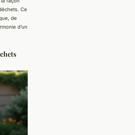
 la façon
 déchets. Ce
ique, de
armonie d’un
échets