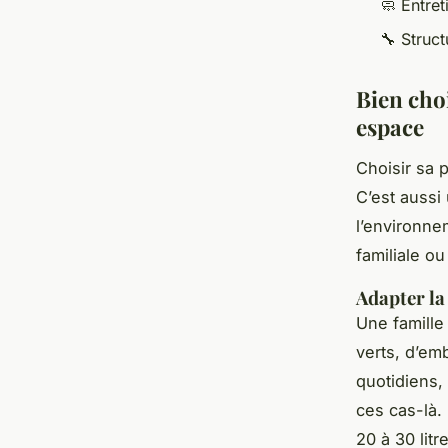
🧼 Entret
🔧 Struc
Bien cho
espace
Choisir sa 
C’est aussi
l’environne
familiale o
Adapter la
Une famille
verts, d’em
quotidiens,
ces cas-là.
20 à 30 lit