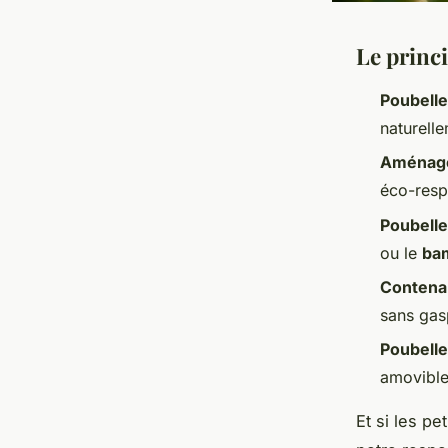
Le princi
Poubelle
naturelle
Aménage
éco-resp
Poubelle
ou le
ba
Contenan
sans gas
Poubelle
amovible 
Et si les pe