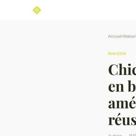
Accueil
›
Maiso
MAISON
Chic
en b
amé
réus
Aubine — 11/