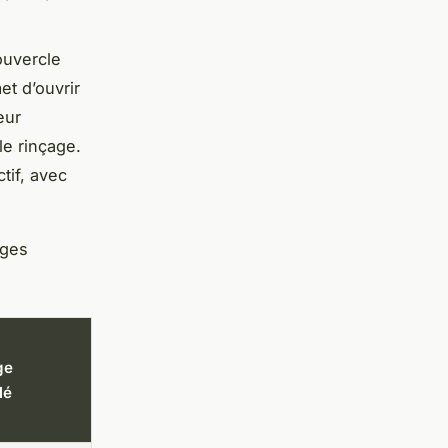
couvercle
t d’ouvrir
eur
le rinçage.
tif, avec
ages
ge
lé