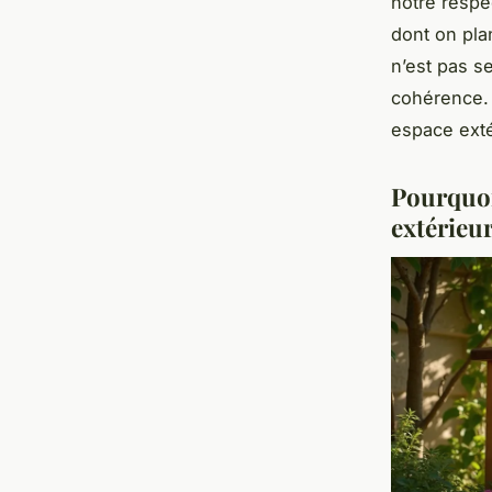
notre respe
dont on pla
n’est pas s
cohérence. 
espace exté
Pourquoi 
extérieur