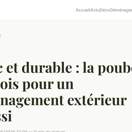
Accueil
Actu
Déco
Déménage
n
 et durable : la poub
ois pour un
nagement extérieur
si
06/2026 12:09 — 9 min de lecture