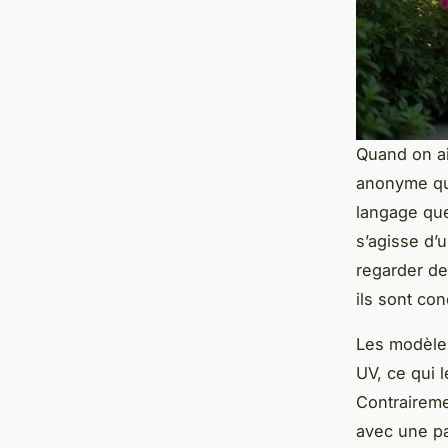
Quand on ai
anonyme qui
langage que 
s’agisse d’
regarder de
ils sont co
Les modèles
UV, ce qui 
Contrairemen
avec une pa